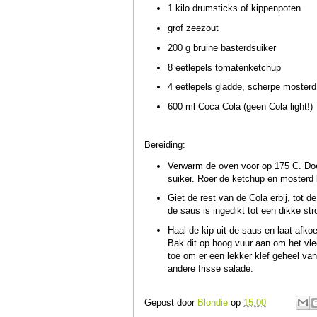
1 kilo drumsticks of kippenpoten
grof zeezout
200 g bruine basterdsuiker
8 eetlepels tomatenketchup
4 eetlepels gladde, scherpe mosterd
600 ml Coca Cola (geen Cola light!)
Bereiding:
Verwarm de oven voor op 175 C. Doe
suiker. Roer de ketchup en mosterd 
Giet de rest van de Cola erbij, tot d
de saus is ingedikt tot een dikke str
Haal de kip uit de saus en laat afko
Bak dit op hoog vuur aan om het vle
toe om er een lekker klef geheel va
andere frisse salade.
Gepost door
Blondie
op
15:00