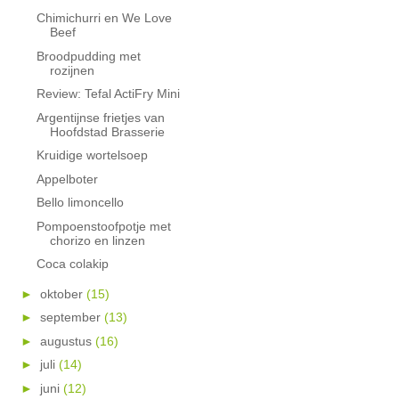
Chimichurri en We Love
Beef
Broodpudding met
rozijnen
Review: Tefal ActiFry Mini
Argentijnse frietjes van
Hoofdstad Brasserie
Kruidige wortelsoep
Appelboter
Bello limoncello
Pompoenstoofpotje met
chorizo en linzen
Coca colakip
►
oktober
(15)
►
september
(13)
►
augustus
(16)
►
juli
(14)
►
juni
(12)