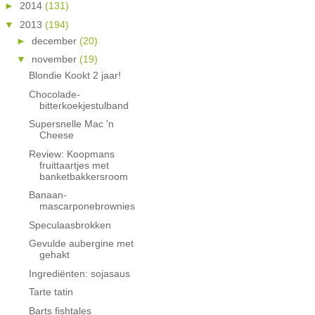
►
2014
(131)
▼
2013
(194)
►
december
(20)
▼
november
(19)
Blondie Kookt 2 jaar!
Chocolade-
bitterkoekjestulband
Supersnelle Mac 'n
Cheese
Review: Koopmans
fruittaartjes met
banketbakkersroom
Banaan-
mascarponebrownies
Speculaasbrokken
Gevulde aubergine met
gehakt
Ingrediënten: sojasaus
Tarte tatin
Barts fishtales