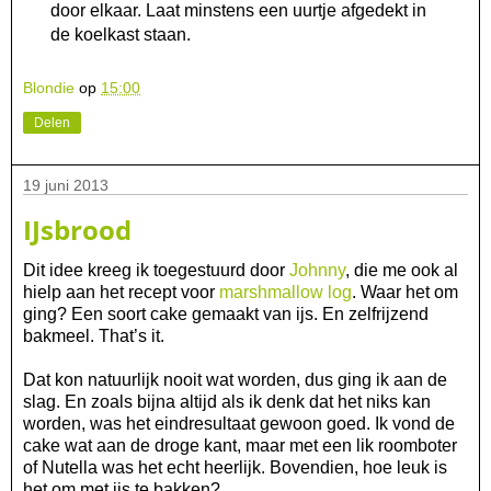
door elkaar. Laat minstens een uurtje afgedekt in
de koelkast staan.
Blondie
op
15:00
Delen
19 juni 2013
IJsbrood
Dit idee kreeg ik toegestuurd door
Johnny
, die me ook al
hielp aan het recept voor
marshmallow log
. Waar het om
ging? Een soort cake gemaakt van ijs. En zelfrijzend
bakmeel. That’s it.
Dat kon natuurlijk nooit wat worden, dus ging ik aan de
slag. En zoals bijna altijd als ik denk dat het niks kan
worden, was het eindresultaat gewoon goed. Ik vond de
cake wat aan de droge kant, maar met een lik roomboter
of Nutella was het echt heerlijk. Bovendien, hoe leuk is
het om met ijs te bakken?