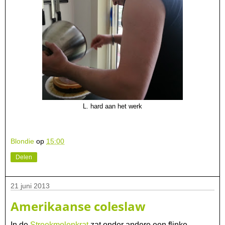
L. hard aan het werk
Blondie
op
15:00
Delen
21 juni 2013
Amerikaanse coleslaw
In de
Streekmolenkrat
zat onder andere een flinke